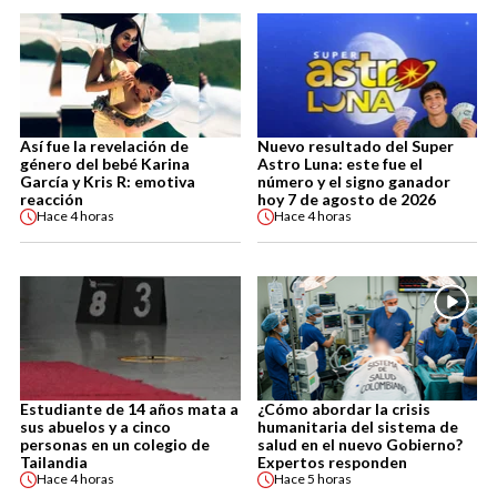
Así fue la revelación de
Nuevo resultado del Super
género del bebé Karina
Astro Luna: este fue el
García y Kris R: emotiva
número y el signo ganador
reacción
hoy 7 de agosto de 2026
Hace
4 horas
Hace
4 horas
Estudiante de 14 años mata a
¿Cómo abordar la crisis
sus abuelos y a cinco
humanitaria del sistema de
personas en un colegio de
salud en el nuevo Gobierno?
Tailandia
Expertos responden
Hace
4 horas
Hace
5 horas