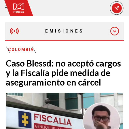
EMISIONES
MAÑANA EXPRESS
COLOMBIA
Caso Blessd: no aceptó cargos
EMISIÓN 12:30 PM
y la Fiscalía pide medida de
aseguramiento en cárcel
EMISIÓN 7:00 PM
EMISIÓN 11:30 PM