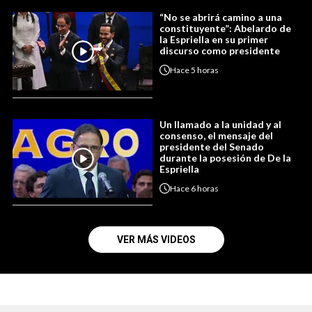
“No se abrirá camino a una
constituyente”: Abelardo de
la Espriella en su primer
discurso como presidente
Hace
5 horas
Un llamado a la unidad y al
consenso, el mensaje del
presidente del Senado
durante la posesión de De la
Espriella
Hace
6 horas
VER MÁS VIDEOS