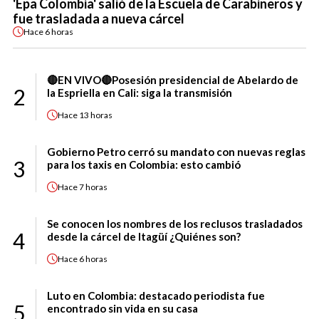
'Epa Colombia' salió de la Escuela de Carabineros y
fue trasladada a nueva cárcel
Hace
6 horas
🔴EN VIVO🔴Posesión presidencial de Abelardo de
2
la Espriella en Cali: siga la transmisión
Hace
13 horas
Gobierno Petro cerró su mandato con nuevas reglas
3
para los taxis en Colombia: esto cambió
Hace
7 horas
Se conocen los nombres de los reclusos trasladados
4
desde la cárcel de Itagüí ¿Quiénes son?
Hace
6 horas
Luto en Colombia: destacado periodista fue
5
encontrado sin vida en su casa