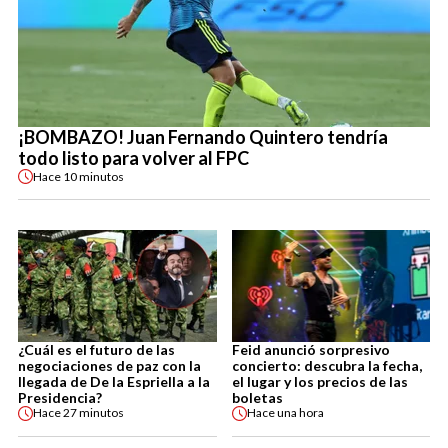
¡BOMBAZO! Juan Fernando Quintero tendría
todo listo para volver al FPC
Hace
10 minutos
¿Cuál es el futuro de las
Feid anunció sorpresivo
negociaciones de paz con la
concierto: descubra la fecha,
llegada de De la Espriella a la
el lugar y los precios de las
Presidencia?
boletas
Hace
27 minutos
Hace
una hora