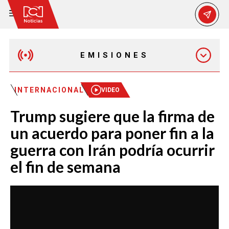
EMISIONES
MAÑANA EXPRESS
INTERNACIONAL
VIDEO
Trump sugiere que la firma de
EMISIÓN 12:30 PM
un acuerdo para poner fin a la
guerra con Irán podría ocurrir
EMISIÓN 7:00 PM
el fin de semana
EMISIÓN 11:30 PM