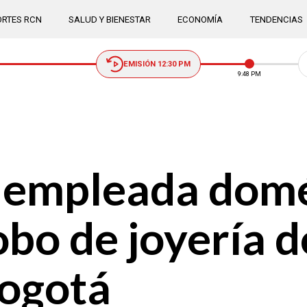
RTES RCN
SALUD Y BIENESTAR
ECONOMÍA
TENDENCIAS
EMISIÓN 12:30 PM
9:48 PM
 empleada domé
robo de joyería 
Bogotá