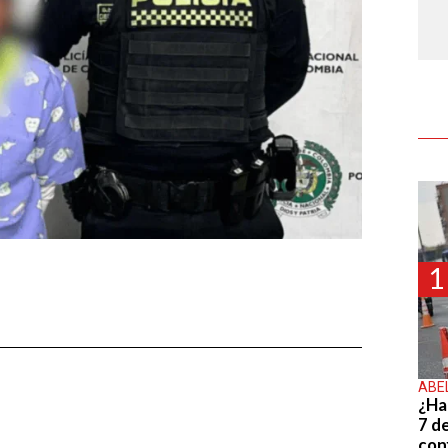
1
ABE
¿Ha
7 d
con