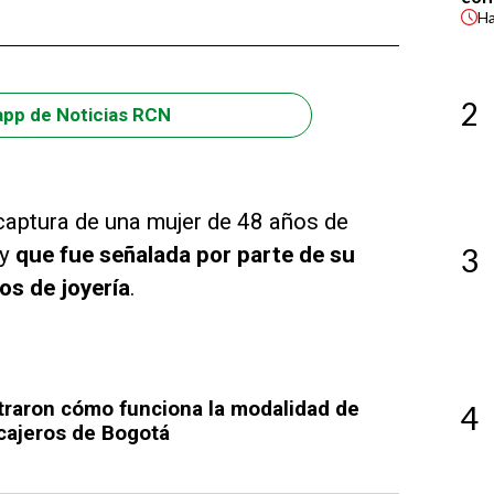
H
2
app de Noticias RCN
captura de una mujer de 48 años de
 y
que fue señalada por parte de su
3
os de joyería
.
traron cómo funciona la modalidad de
4
s cajeros de Bogotá