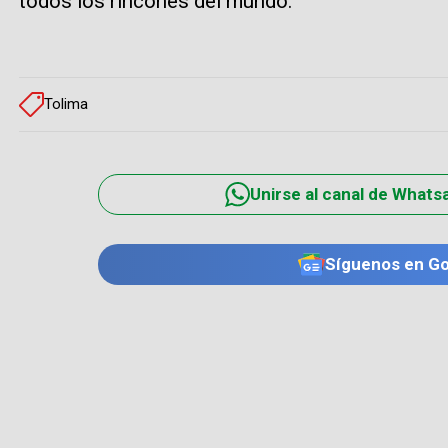
todos los rincones del mundo.
Tolima
Unirse al canal de Whats
Síguenos en G
TE PUEDE INTERESAR