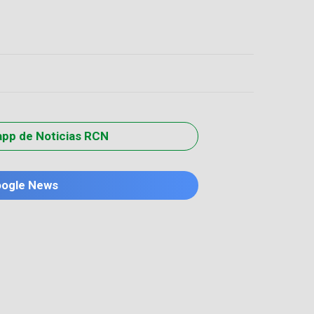
app de Noticias RCN
oogle News