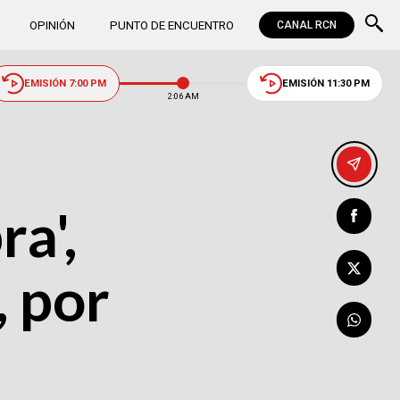
OPINIÓN
PUNTO DE ENCUENTRO
CANAL RCN
EMISIÓN 7:00 PM
EMISIÓN 11:30 PM
2:06 AM
a',
, por