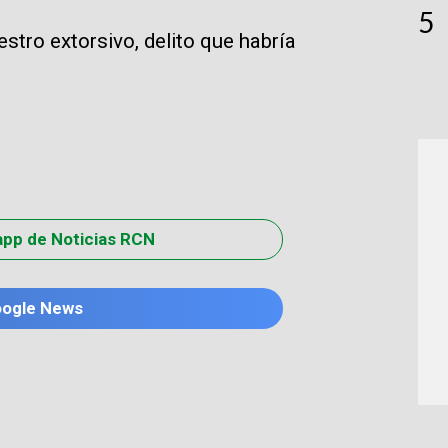
5
estro extorsivo, delito que habría
app de Noticias RCN
oogle News