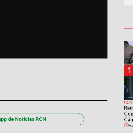
1
CON
Rad
Cep
app de Noticias RCN
Cá
H