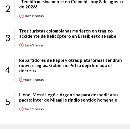
¡Tembló masivamente en Colombia hoy 8 de agosto
2
de 2026!
Hace
8 horas
Tres turistas colombianas murieron en trágico
3
accidente de helicóptero en Brasil: esto se sabe
Hace
3 horas
Repartidores de Rappi y otras plataformas tendrán
nuevas reglas: Gobierno Petro dejó firmado el
4
decreto
Hace
4 horas
Lionel Messi llegó a Argentina para despedir a su
5
padre: Inter de Miami le rindió sentido homenaje
Hace
2 horas