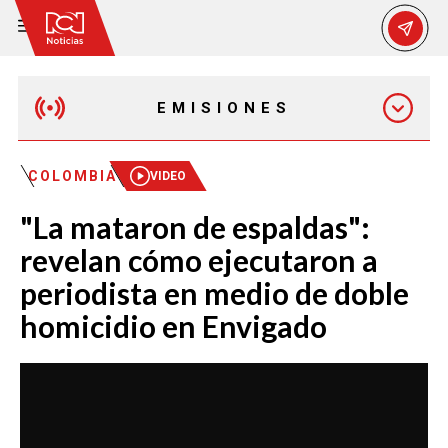
EMISIONES
EMISIÓN 12:30 PM
COLOMBIA
VIDEO
"La mataron de espaldas":
EMISIÓN 7:00 PM
revelan cómo ejecutaron a
periodista en medio de doble
homicidio en Envigado