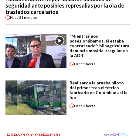
seguridad ante posibles represalias por la ola de
traslados carcelarios
Hace
31 minutos
“Mientras nos
posesionábamos, él estaba
contratando”: Minagricultura
denuncia movida irregular en
la ADR
Hace
2 horas
Realizaron la prueba piloto
del primer tren eléctrico
fabricado en Colombia: así le
fue
Hace
3 horas