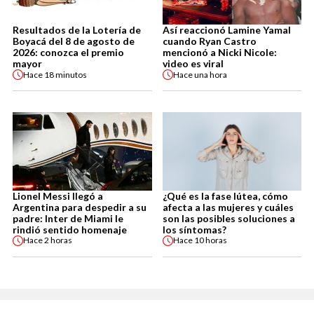
Resultados de la Lotería de
Así reaccionó Lamine Yamal
Boyacá del 8 de agosto de
cuando Ryan Castro
2026: conozca el premio
mencionó a Nicki Nicole:
mayor
video es viral
Hace
18 minutos
Hace
una hora
Lionel Messi llegó a
¿Qué es la fase lútea, cómo
Argentina para despedir a su
afecta a las mujeres y cuáles
padre: Inter de Miami le
son las posibles soluciones a
rindió sentido homenaje
los síntomas?
Hace
2 horas
Hace
10 horas