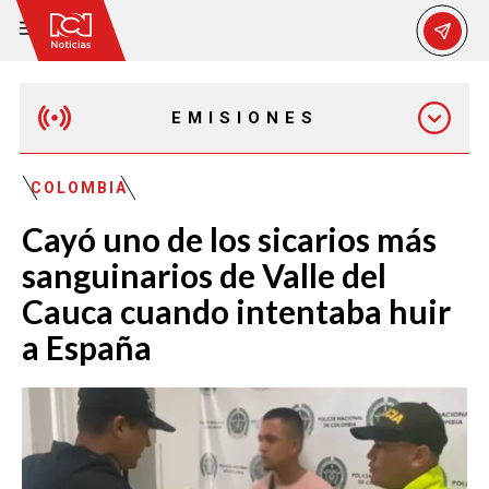
EMISIONES
MAÑANA EXPRESS
COLOMBIA
Cayó uno de los sicarios más
EMISIÓN 12:30 PM
sanguinarios de Valle del
Cauca cuando intentaba huir
EMISIÓN 7:00 PM
a España
EMISIÓN 11:30 PM