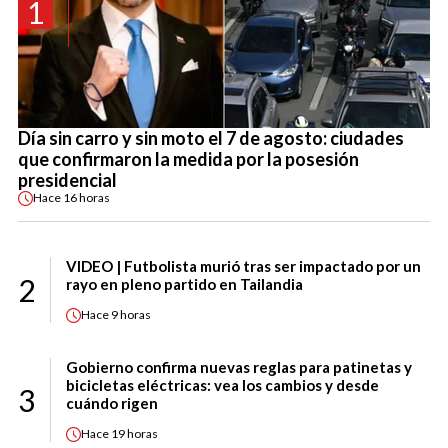
1
Día sin carro y sin moto el 7 de agosto: ciudades
que confirmaron la medida por la posesión
presidencial
Hace
16 horas
VIDEO | Futbolista murió tras ser impactado por un
2
rayo en pleno partido en Tailandia
Hace
9 horas
Gobierno confirma nuevas reglas para patinetas y
bicicletas eléctricas: vea los cambios y desde
3
cuándo rigen
Hace
19 horas