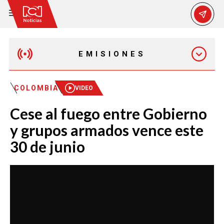
EMISIONES
MAÑANA EXPRESS
COLOMBIA
VIDEO
Cese al fuego entre Gobierno
EMISIÓN 12:30 PM
y grupos armados vence este
30 de junio
EMISIÓN 7:00 PM
EMISIÓN 11:30 PM