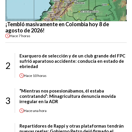
¡Tembló masivamente en Colombia hoy 8 de
agosto de 2026!
Hace
7 horas
Exarquero de selección y de un club grande del FPC
sufrió aparatoso accidente: conducía en estado de
2
ebriedad
Hace
10 horas
“Mientras nos posesionábamos, él estaba
contratando”: Minagricultura denuncia movida
3
irregular en la ADR
Hace
una hora
Repartidores de Rappi y otras plataformas tendrán
nuevas reglas: Gobierno Petro dejó firmado el