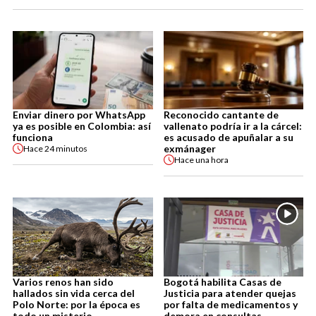
Enviar dinero por WhatsApp
Reconocido cantante de
ya es posible en Colombia: así
vallenato podría ir a la cárcel:
funciona
es acusado de apuñalar a su
exmánager
Hace
24 minutos
Hace
una hora
Varios renos han sido
Bogotá habilita Casas de
hallados sin vida cerca del
Justicia para atender quejas
Polo Norte: por la época es
por falta de medicamentos y
todo un misterio
demora en consultas