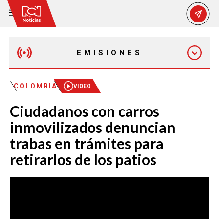
EMISIONES
MAÑANA EXPRESS
COLOMBIA
VIDEO
Ciudadanos con carros
EMISIÓN 12:30 PM
inmovilizados denuncian
trabas en trámites para
EMISIÓN 7:00 PM
retirarlos de los patios
EMISIÓN 11:30 PM