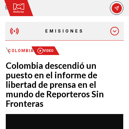
EMISIONES
MAÑANA EXPRESS
COLOMBIA
VIDEO
Colombia descendió un
EMISIÓN 12:30 PM
puesto en el informe de
libertad de prensa en el
EMISIÓN 7:00 PM
mundo de Reporteros Sin
Fronteras
EMISIÓN 11:30 PM