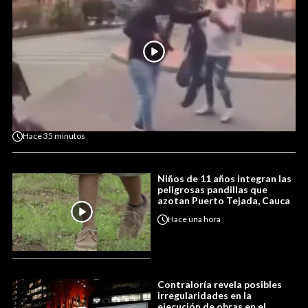
Hace
35 minutos
Niños de 11 años integran las
peligrosas pandillas que
azotan Puerto Tejada, Cauca
Hace
una hora
Contraloría revela posibles
irregularidades en la
ejecución de obras en el