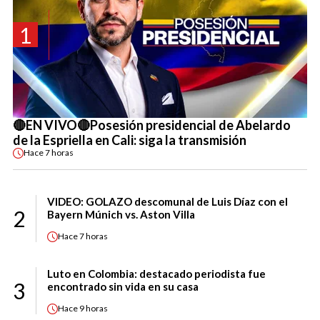
1
🔴EN VIVO🔴Posesión presidencial de Abelardo
de la Espriella en Cali: siga la transmisión
Hace
7 horas
VIDEO: GOLAZO descomunal de Luis Díaz con el
2
Bayern Múnich vs. Aston Villa
Hace
7 horas
Luto en Colombia: destacado periodista fue
3
encontrado sin vida en su casa
Hace
9 horas