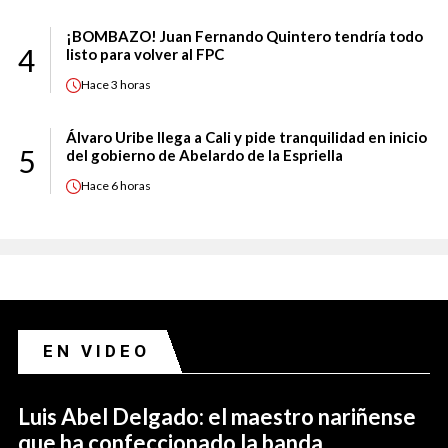
¡BOMBAZO! Juan Fernando Quintero tendría todo
4
listo para volver al FPC
Hace
3 horas
Álvaro Uribe llega a Cali y pide tranquilidad en inicio
5
del gobierno de Abelardo de la Espriella
Hace
6 horas
EN VIDEO
Luis Abel Delgado: el maestro nariñense
que ha confeccionado la banda