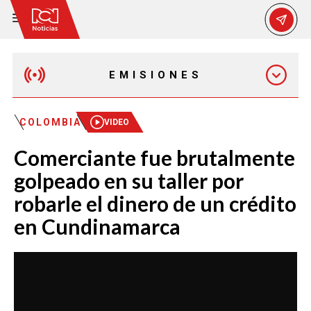
EMISIONES
MAÑANA EXPRESS
COLOMBIA
VIDEO
Comerciante fue brutalmente
EMISIÓN 12:30 PM
golpeado en su taller por
robarle el dinero de un crédito
EMISIÓN 7:00 PM
en Cundinamarca
EMISIÓN 11:30 PM