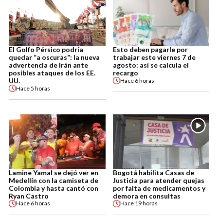
El Golfo Pérsico podría
Esto deben pagarle por
quedar “a oscuras”: la nueva
trabajar este viernes 7 de
advertencia de Irán ante
agosto: así se calcula el
posibles ataques de los EE.
recargo
UU.
Hace
6 horas
Hace
5 horas
Lamine Yamal se dejó ver en
Bogotá habilita Casas de
Medellín con la camiseta de
Justicia para atender quejas
Colombia y hasta cantó con
por falta de medicamentos y
Ryan Castro
demora en consultas
Hace
6 horas
Hace
19 horas