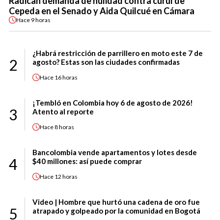
Radican demanda de nulidad contra curul de
Cepeda en el Senado y Aida Quilcué en Cámara
Hace
9 horas
¿Habrá restricción de parrillero en moto este 7 de
2
agosto? Estas son las ciudades confirmadas
Hace
16 horas
¡Tembló en Colombia hoy 6 de agosto de 2026!
3
Atento al reporte
Hace
8 horas
Bancolombia vende apartamentos y lotes desde
4
$40 millones: así puede comprar
Hace
12 horas
Video | Hombre que hurtó una cadena de oro fue
5
atrapado y golpeado por la comunidad en Bogotá