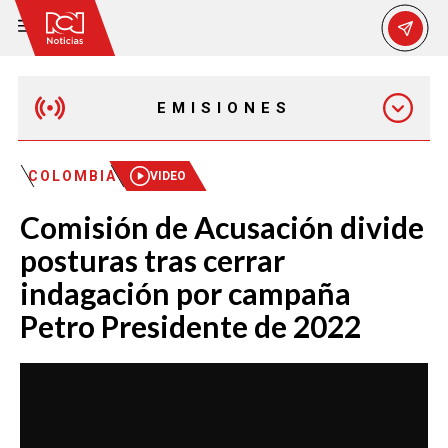
EMISIONES
MAÑANA EXPRESS
COLOMBIA
VIDEO
Comisión de Acusación divide
EMISIÓN 12:30 PM
posturas tras cerrar
indagación por campaña
EMISIÓN 7:00 PM
Petro Presidente de 2022
EMISIÓN 11:30 PM