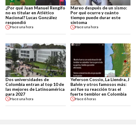
¿Por qué Juan Manuel Rengifo
Mareo después de un sismo:
no es titular en Atlético
Por qué ocurre y cuánto
Nacional? Lucas González
tiempo puede durar este
respondió
síntoma
Hace
una hora
Hace
una hora
Dos universidades de
Yeferson Cossio, La Liendra, J
Colombia entran al top 10 de
Balvin y otros famosos más:
las mejores de Latinoamérica
así fue su reacción tras el
para 2027
fuerte temblor en Colombia
Hace
una hora
Hace
6 horas