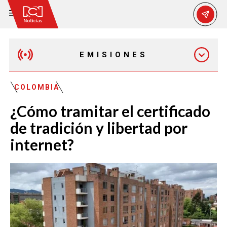
EMISIONES
MAÑANA EXPRESS
COLOMBIA
¿Cómo tramitar el certificado
EMISIÓN 12:30 PM
de tradición y libertad por
internet?
EMISIÓN 7:00 PM
EMISIÓN 11:30 PM