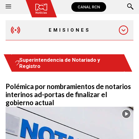
CANAL RCN
EMISIONES
MAÑANA EXPRESS
Superintendencia de Notariado y
Registro
EMISIÓN 12:30 PM
Polémica por nombramientos de notarios
EMISIÓN 7:00 PM
interinos ad-portas de finalizar el
gobierno actual
EMISIÓN 11:30 PM