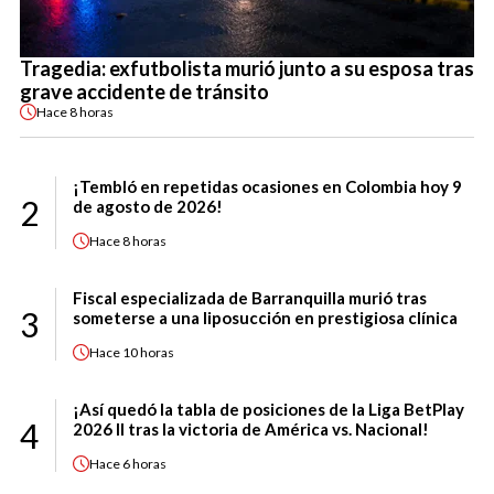
Tragedia: exfutbolista murió junto a su esposa tras
grave accidente de tránsito
Hace
8 horas
¡Tembló en repetidas ocasiones en Colombia hoy 9
2
de agosto de 2026!
Hace
8 horas
Fiscal especializada de Barranquilla murió tras
3
someterse a una liposucción en prestigiosa clínica
Hace
10 horas
¡Así quedó la tabla de posiciones de la Liga BetPlay
4
2026 II tras la victoria de América vs. Nacional!
Hace
6 horas