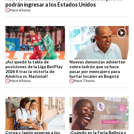
podrán ingresar a los Estados Unidos
Hace
6 horas
¡Así quedó la tabla de
Nuevas denuncias advierten
posiciones de la Liga BetPlay
sobre ladrón que se hace
2026 II tras la victoria de
pasar por mensajero para
América vs. Nacional!
hurtar locales en Bogotá
Hace
6 horas
Hace
7 horas
Corea y Japón esperan a los
¿Cuándo es la Feria Belleza y