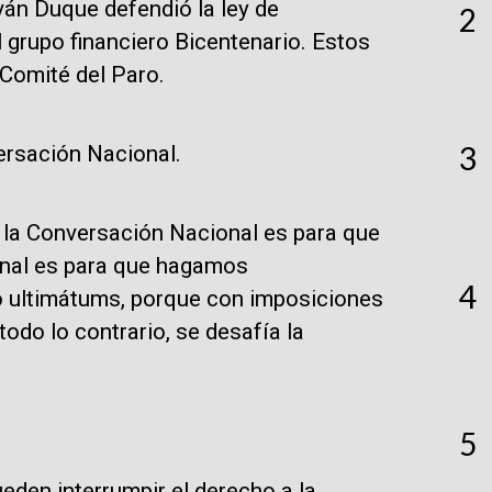
Iván Duque defendió la ley de
2
 grupo financiero Bicentenario. Estos
 Comité del Paro.
3
versación Nacional.
 la Conversación Nacional es para que
nal es para que hagamos
4
o ultimátums, porque con imposiciones
odo lo contrario, se desafía la
5
ueden interrumpir el derecho a la