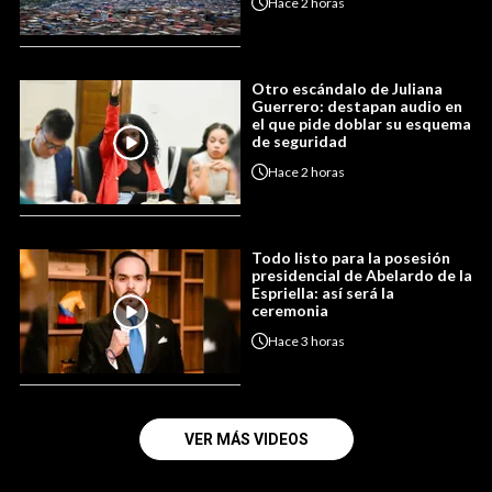
Hace
2 horas
Otro escándalo de Juliana
Guerrero: destapan audio en
el que pide doblar su esquema
de seguridad
Hace
2 horas
Todo listo para la posesión
presidencial de Abelardo de la
Espriella: así será la
ceremonia
Hace
3 horas
VER MÁS VIDEOS