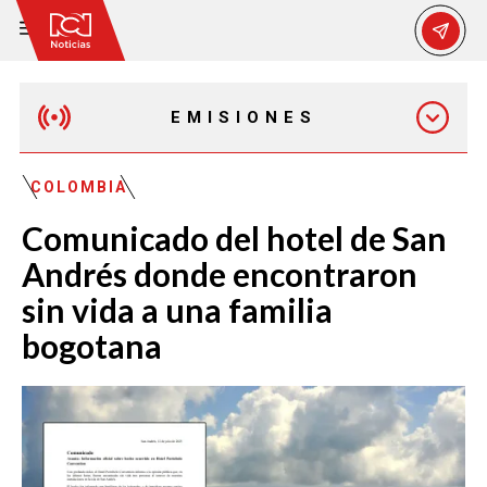
EMISIONES
MAÑANA EXPRESS
COLOMBIA
Comunicado del hotel de San
EMISIÓN 12:30 PM
Andrés donde encontraron
sin vida a una familia
EMISIÓN 7:00 PM
bogotana
EMISIÓN 11:30 PM