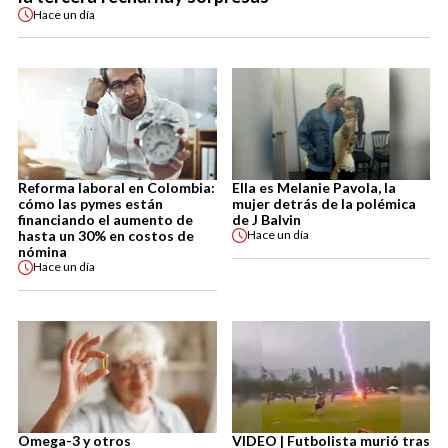
Hace
un día
Reforma laboral en Colombia:
Ella es Melanie Pavola, la
cómo las pymes están
mujer detrás de la polémica
financiando el aumento de
de J Balvin
hasta un 30% en costos de
Hace
un día
nómina
Hace
un día
Omega-3 y otros
VIDEO | Futbolista murió tras