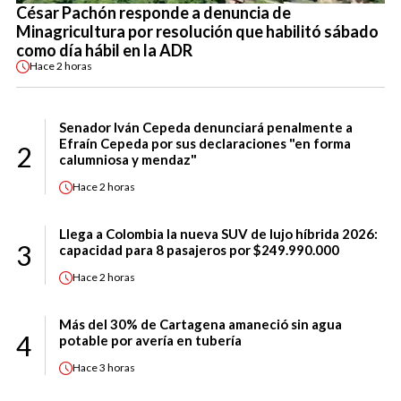
César Pachón responde a denuncia de
Minagricultura por resolución que habilitó sábado
como día hábil en la ADR
Hace
2 horas
Senador Iván Cepeda denunciará penalmente a
Efraín Cepeda por sus declaraciones "en forma
2
calumniosa y mendaz"
Hace
2 horas
Llega a Colombia la nueva SUV de lujo híbrida 2026:
3
capacidad para 8 pasajeros por $249.990.000
Hace
2 horas
Más del 30% de Cartagena amaneció sin agua
4
potable por avería en tubería
Hace
3 horas