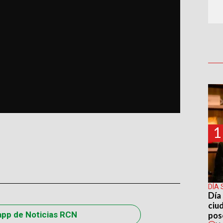
1
DÍA 
Día 
ciu
app de Noticias RCN
pos