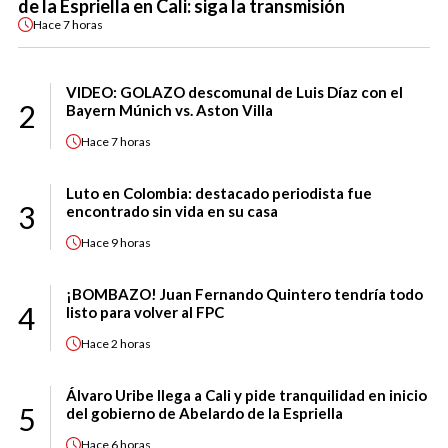
de la Espriella en Cali: siga la transmisión
Hace
7 horas
VIDEO: GOLAZO descomunal de Luis Díaz con el
2
Bayern Múnich vs. Aston Villa
Hace
7 horas
Luto en Colombia: destacado periodista fue
3
encontrado sin vida en su casa
Hace
9 horas
¡BOMBAZO! Juan Fernando Quintero tendría todo
4
listo para volver al FPC
Hace
2 horas
Álvaro Uribe llega a Cali y pide tranquilidad en inicio
5
del gobierno de Abelardo de la Espriella
Hace
6 horas