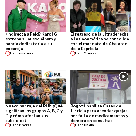
¿Indirecta a Feid? Karol G
El regreso de la ultraderecha
estrena su nuevo álbum y
a Latinoamérica se consolida
habría dedicatoria a su
con el mandato de Abelardo
expareja
de la Espriella
Hace
una hora
Hace
2 horas
Nuevo puntaje del RUI: ¿Qué
Bogotá habilita Casas de
significan los grupos A, B, C y
Justicia para atender quejas
D y cómo afectan sus
por falta de medicamentos y
subsidios?
demora en consultas
Hace
8 horas
Hace
un día