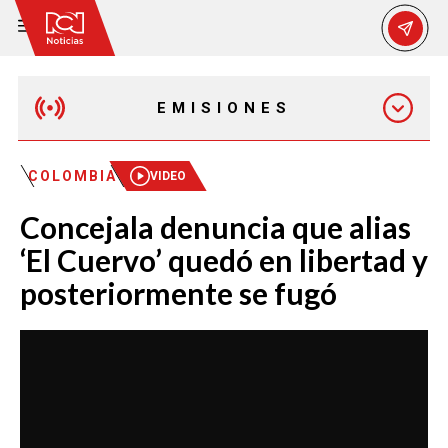
EMISIONES
MAÑANA EXPRESS
COLOMBIA
VIDEO
Concejala denuncia que alias
EMISIÓN 12:30 PM
‘El Cuervo’ quedó en libertad y
posteriormente se fugó
EMISIÓN 7:00 PM
EMISIÓN 11:30 PM