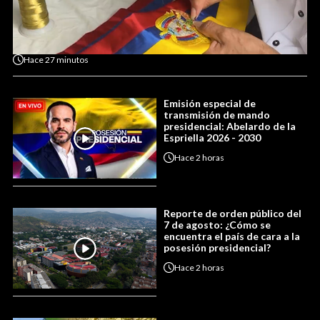
Hace
27 minutos
Emisión especial de
transmisión de mando
presidencial: Abelardo de la
Espriella 2026 - 2030
Hace
2 horas
Reporte de orden público del
7 de agosto: ¿Cómo se
encuentra el país de cara a la
posesión presidencial?
Hace
2 horas