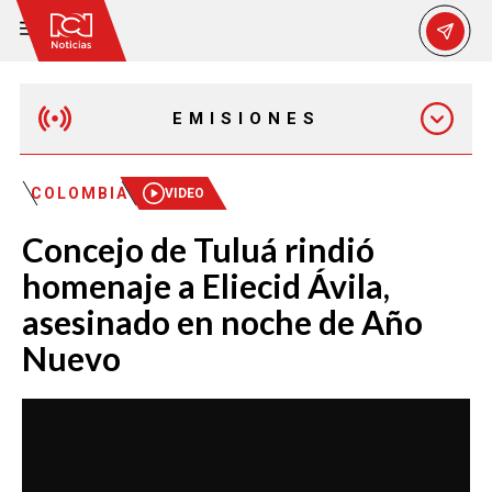
EMISIONES
MAÑANA EXPRESS
COLOMBIA
VIDEO
Concejo de Tuluá rindió
EMISIÓN 12:30 PM
homenaje a Eliecid Ávila,
asesinado en noche de Año
EMISIÓN 7:00 PM
Nuevo
EMISIÓN 11:30 PM