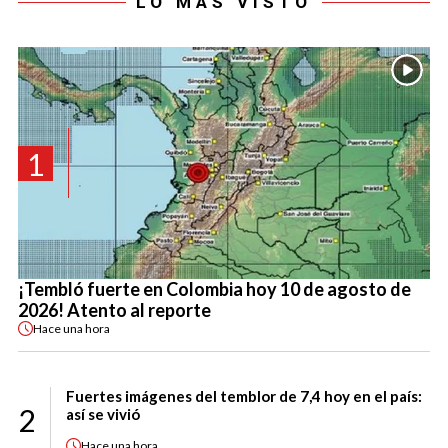
LO MÁS VISTO
1
¡Tembló fuerte en Colombia hoy 10 de agosto de
2026! Atento al reporte
Hace
una hora
Fuertes imágenes del temblor de 7,4 hoy en el país:
2
así se vivió
Hace
una hora