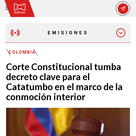
EMISIONES
MAÑANA EXPRESS
COLOMBIA
Corte Constitucional tumba
EMISIÓN 12:30 PM
decreto clave para el
Catatumbo en el marco de la
EMISIÓN 7:00 PM
conmoción interior
EMISIÓN 11:30 PM