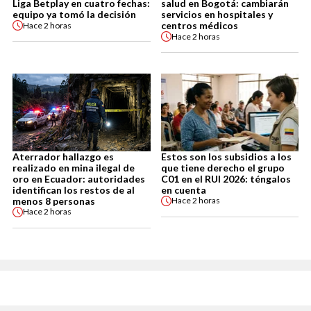
Liga Betplay en cuatro fechas:
salud en Bogotá: cambiarán
equipo ya tomó la decisión
servicios en hospitales y
centros médicos
Hace
2 horas
Hace
2 horas
Aterrador hallazgo es
Estos son los subsidios a los
realizado en mina ilegal de
que tiene derecho el grupo
oro en Ecuador: autoridades
C01 en el RUI 2026: téngalos
identifican los restos de al
en cuenta
menos 8 personas
Hace
2 horas
Hace
2 horas