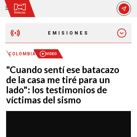
EMISIONES
EMISIÓN 12:30 PM
COLOMBIA
VIDEO
"Cuando sentí ese batacazo
EMISIÓN 7:00 PM
de la casa me tiré para un
lado": los testimonios de
víctimas del sismo