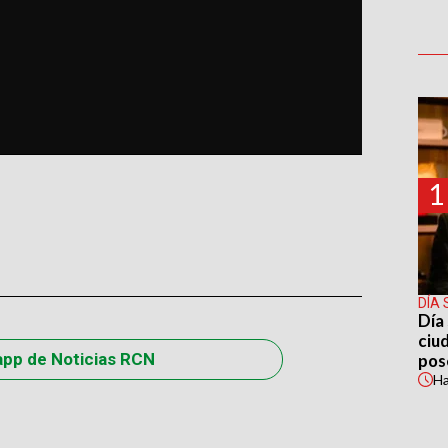
1
DÍA 
Día 
ciu
app de Noticias RCN
pos
H