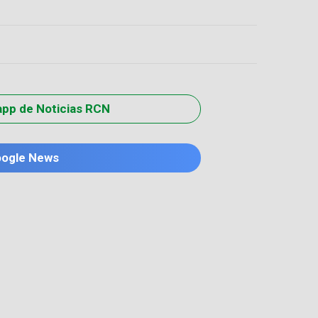
app de Noticias RCN
oogle News