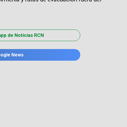
app de Noticias RCN
oogle News