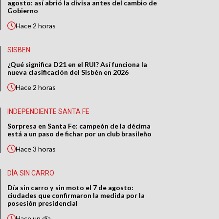
agosto: así abrió la divisa antes del cambio de
Gobierno
Hace
2 horas
SISBEN
¿Qué significa D21 en el RUI? Así funciona la
nueva clasificación del Sisbén en 2026
Hace
2 horas
INDEPENDIENTE SANTA FE
Sorpresa en Santa Fe: campeón de la décima
está a un paso de fichar por un club brasileño
Hace
3 horas
DÍA SIN CARRO
Día sin carro y sin moto el 7 de agosto:
ciudades que confirmaron la medida por la
posesión presidencial
Hace
un día