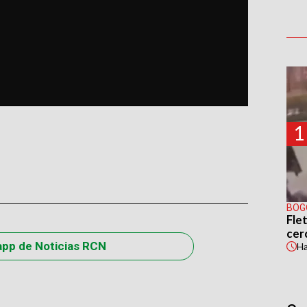
1
BOG
Flet
cer
app de Noticias RCN
H