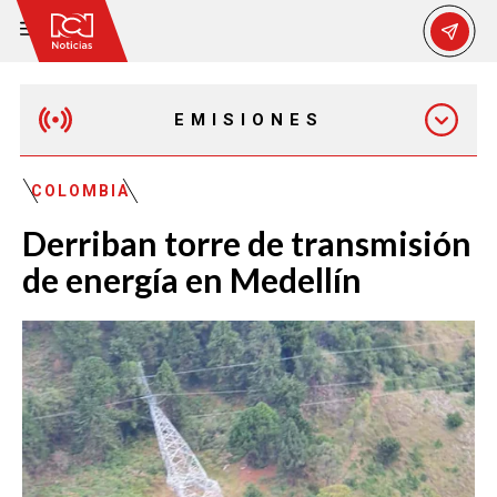
EMISIONES
MAÑANA EXPRESS
COLOMBIA
Derriban torre de transmisión
EMISIÓN 12:30 PM
de energía en Medellín
EMISIÓN 7:00 PM
EMISIÓN 11:30 PM