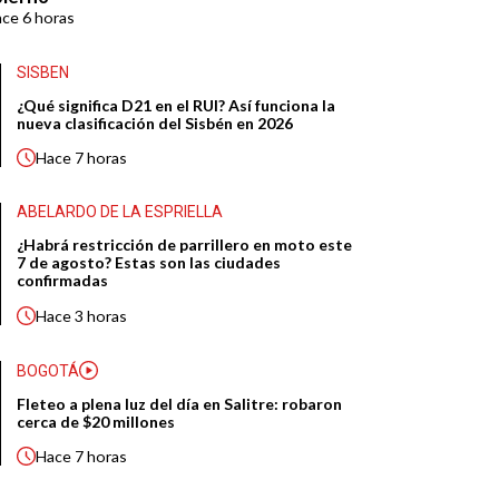
ace
6 horas
SISBEN
¿Qué significa D21 en el RUI? Así funciona la
nueva clasificación del Sisbén en 2026
Hace
7 horas
ABELARDO DE LA ESPRIELLA
¿Habrá restricción de parrillero en moto este
7 de agosto? Estas son las ciudades
confirmadas
Hace
3 horas
BOGOTÁ
Fleteo a plena luz del día en Salitre: robaron
cerca de $20 millones
Hace
7 horas