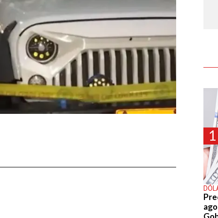
1
DÓL
Pre
agos
Gob