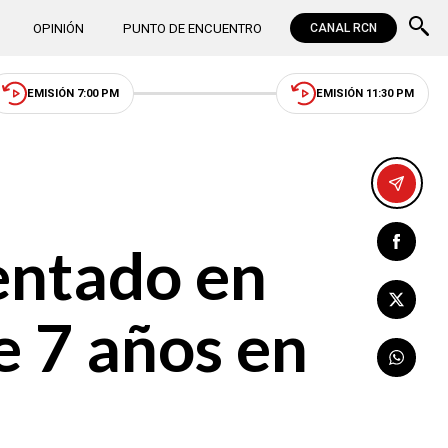
OPINIÓN
PUNTO DE ENCUENTRO
CANAL RCN
EMISIÓN 7:00 PM
EMISIÓN 11:30 PM
entado en
e 7 años en