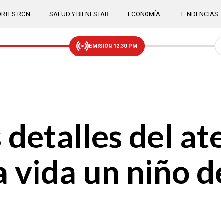
RTES RCN
SALUD Y BIENESTAR
ECONOMÍA
TENDENCIAS
EMISIÓN 12:30 PM
detalles del at
a vida un niño d