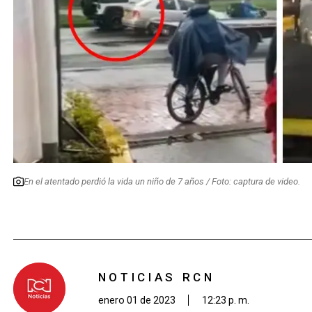
En el atentado perdió la vida un niño de 7 años / Foto: captura de video.
NOTICIAS RCN
enero 01 de 2023
12:23 p. m.