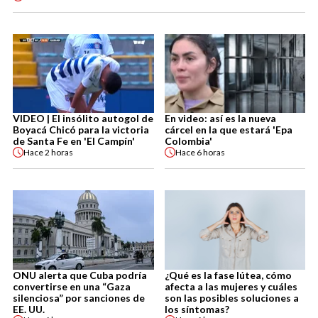
VIDEO | El insólito autogol de
En video: así es la nueva
Boyacá Chicó para la victoria
cárcel en la que estará 'Epa
de Santa Fe en 'El Campín'
Colombia'
Hace
2 horas
Hace
6 horas
ONU alerta que Cuba podría
¿Qué es la fase lútea, cómo
convertirse en una “Gaza
afecta a las mujeres y cuáles
silenciosa” por sanciones de
son las posibles soluciones a
EE. UU.
los síntomas?