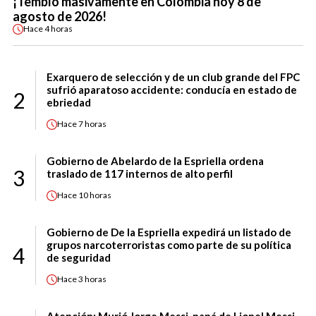
¡Tembló masivamente en Colombia hoy 8 de
agosto de 2026!
Hace
4 horas
Exarquero de selección y de un club grande del FPC
sufrió aparatoso accidente: conducía en estado de
2
ebriedad
Hace
7 horas
Gobierno de Abelardo de la Espriella ordena
3
traslado de 117 internos de alto perfil
Hace
10 horas
Gobierno de De la Espriella expedirá un listado de
grupos narcoterroristas como parte de su política
4
de seguridad
Hace
3 horas
Atención: Murió Jorge Messi, papá de Lionel Messi