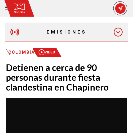
EMISIONES
EMISIÓN 12:30 PM
COLOMBIA
VIDEO
Detienen a cerca de 90
EMISIÓN 7:00 PM
personas durante fiesta
clandestina en Chapinero