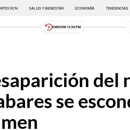
RTES RCN
SALUD Y BIENESTAR
ECONOMÍA
TENDENCIAS
EMISIÓN 12:30 PM
esaparición del 
abares se escon
imen