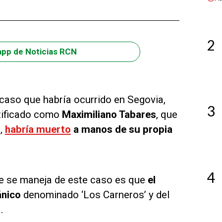
2
app de Noticias RCN
aso que habría ocurrido en Segovia,
3
ntificado como
Maximiliano Tabares
, que
,
habría muerto
a manos de su propia
4
que se maneja de este caso es que
el
ánico
denominado ‘Los Carneros’ y del
.