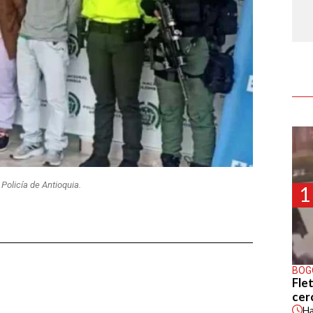
 Policía de Antioquia.
1
BOG
Flet
cer
H