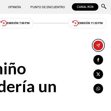
OPINIÓN
PUNTO DE ENCUENTRO
CANAL RCN
EMISIÓN 7:00 PM
EMISIÓN 11:30 PM
niño
dería un