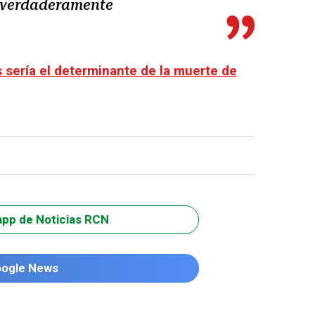
e verdaderamente
 sería el determinante de la muerte de
app de Noticias RCN
oogle News