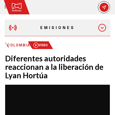
EMISIONES
MAÑANA EXPRESS
COLOMBIA
VIDEO
Diferentes autoridades
EMISIÓN 12:30 PM
reaccionan a la liberación de
Lyan Hortúa
EMISIÓN 7:00 PM
EMISIÓN 11:30 PM