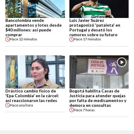
Bancolombia vende
Luis Javier Suárez
apartamentos y lotes desde
protagonizó 'pataleta' en
$40 millones: así puede
Portugal y desató los
comprar
rumores sobre su futuro
Hace
12 minutos
Hace
17 minutos
Drástico cambio físico de
Bogotá habilita Casas de
'Epa Colombia' en la cárcel:
Justicia para atender quejas
así reaccionaron las redes
por falta de medicamentos y
demora en consultas
Hace
una hora
Hace
7 horas