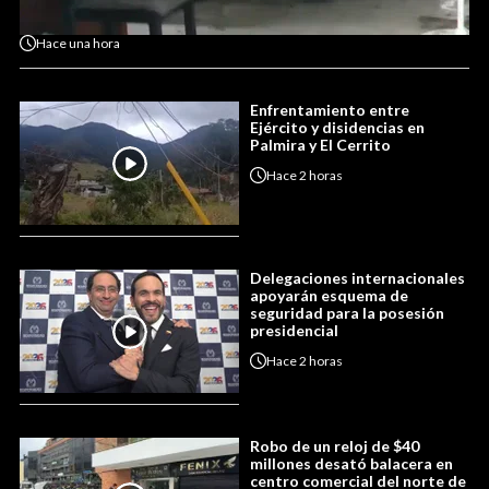
Hace
una hora
Enfrentamiento entre
Ejército y disidencias en
Palmira y El Cerrito
Hace
2 horas
Delegaciones internacionales
apoyarán esquema de
seguridad para la posesión
presidencial
Hace
2 horas
Robo de un reloj de $40
millones desató balacera en
centro comercial del norte de