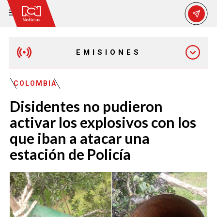
EMISIONES
MAÑANA EXPRESS
COLOMBIA
Disidentes no pudieron
EMISIÓN 12:30 PM
activar los explosivos con los
que iban a atacar una
EMISIÓN 7:00 PM
estación de Policía
EMISIÓN 11:30 PM