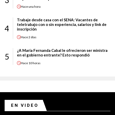
3
Hace
una hora
Trabaje desde casa con el SENA: Vacantes de
teletrabajo con o sin experiencia, salarios y link de
4
inscripción
Hace
2 días
¿A María Fernanda Cabal le ofrecieron ser ministra
5
en el gobierno entrante? Esto respondió
Hace
10 horas
EN VIDEO