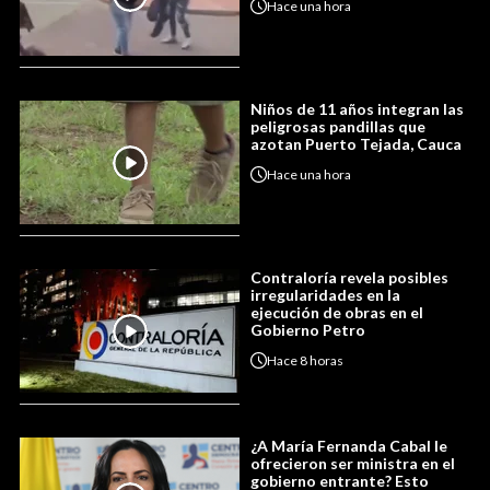
Hace
una hora
Niños de 11 años integran las
peligrosas pandillas que
azotan Puerto Tejada, Cauca
Hace
una hora
Contraloría revela posibles
irregularidades en la
ejecución de obras en el
Gobierno Petro
Hace
8 horas
¿A María Fernanda Cabal le
ofrecieron ser ministra en el
gobierno entrante? Esto