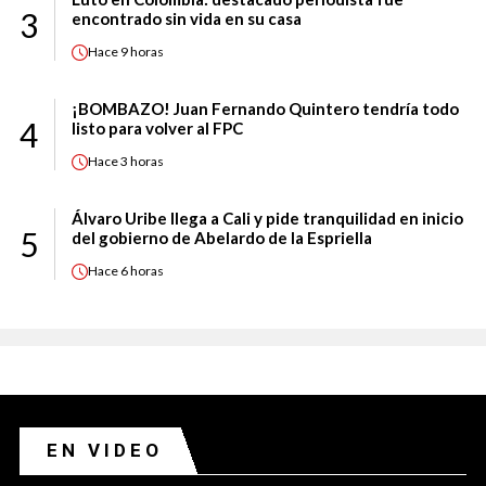
3
encontrado sin vida en su casa
Hace
9 horas
¡BOMBAZO! Juan Fernando Quintero tendría todo
4
listo para volver al FPC
Hace
3 horas
Álvaro Uribe llega a Cali y pide tranquilidad en inicio
5
del gobierno de Abelardo de la Espriella
Hace
6 horas
EN VIDEO