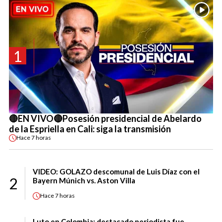
1
🔴EN VIVO🔴Posesión presidencial de Abelardo
de la Espriella en Cali: siga la transmisión
Hace
7 horas
VIDEO: GOLAZO descomunal de Luis Díaz con el
2
Bayern Múnich vs. Aston Villa
Hace
7 horas
Luto en Colombia: destacado periodista fue