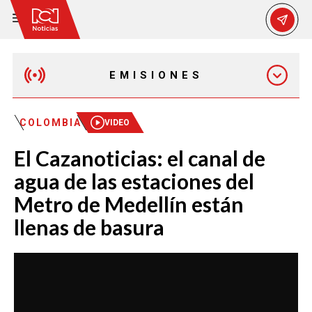
EMISIONES
MAÑANA EXPRESS
COLOMBIA
VIDEO
El Cazanoticias: el canal de
EMISIÓN 12:30 PM
agua de las estaciones del
Metro de Medellín están
EMISIÓN 7:00 PM
llenas de basura
EMISIÓN 11:30 PM