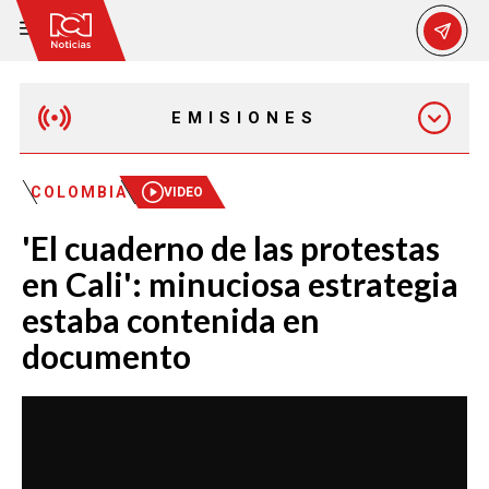
EMISIONES
MAÑANA EXPRESS
COLOMBIA
VIDEO
'El cuaderno de las protestas
EMISIÓN 12:30 PM
en Cali': minuciosa estrategia
estaba contenida en
EMISIÓN 7:00 PM
documento
EMISIÓN 11:30 PM