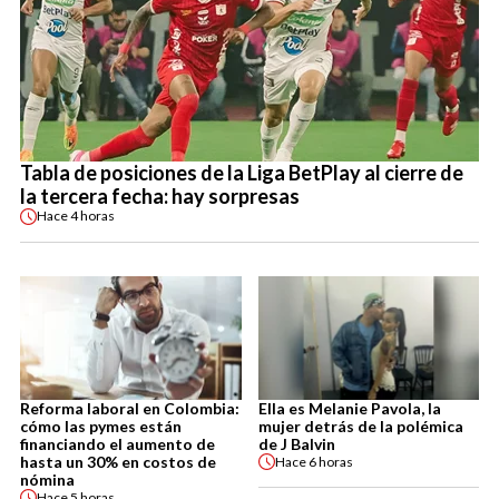
Tabla de posiciones de la Liga BetPlay al cierre de
la tercera fecha: hay sorpresas
Hace
4 horas
Reforma laboral en Colombia:
Ella es Melanie Pavola, la
cómo las pymes están
mujer detrás de la polémica
financiando el aumento de
de J Balvin
hasta un 30% en costos de
Hace
6 horas
nómina
Hace
5 horas