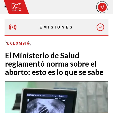
EMISIONES
MAÑANA EXPRESS
COLOMBIA
El Ministerio de Salud
EMISIÓN 12:30 PM
reglamentó norma sobre el
aborto: esto es lo que se sabe
EMISIÓN 7:00 PM
EMISIÓN 11:30 PM