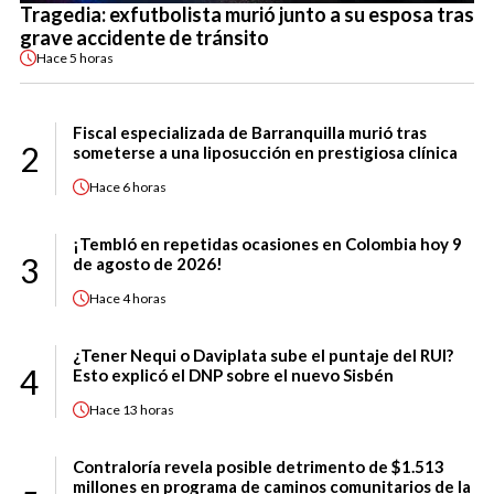
Tragedia: exfutbolista murió junto a su esposa tras
grave accidente de tránsito
Hace
5 horas
Fiscal especializada de Barranquilla murió tras
2
someterse a una liposucción en prestigiosa clínica
Hace
6 horas
¡Tembló en repetidas ocasiones en Colombia hoy 9
3
de agosto de 2026!
Hace
4 horas
¿Tener Nequi o Daviplata sube el puntaje del RUI?
4
Esto explicó el DNP sobre el nuevo Sisbén
Hace
13 horas
Contraloría revela posible detrimento de $1.513
millones en programa de caminos comunitarios de la