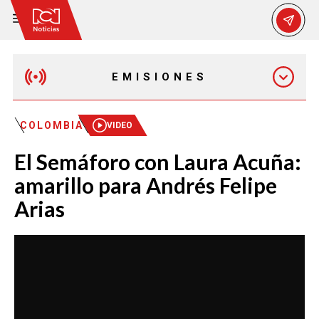
EMISIONES
EMISIÓN 12:30 PM
COLOMBIA
VIDEO
El Semáforo con Laura Acuña:
EMISIÓN 7:00 PM
amarillo para Andrés Felipe
Arias