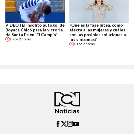
VIDEO | El insólito autogol de
¿Qué es la fase lútea, cómo
Boyacá Chicó para la victoria
afecta a las mujeres y cuáles
de Santa Fe en 'El Campín'
son las posibles soluciones a
los síntomas?
Hace
2 horas
Hace
7 horas