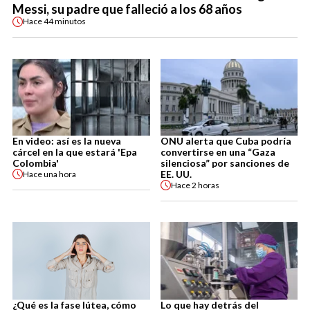
Messi, su padre que falleció a los 68 años
Hace
44 minutos
En video: así es la nueva
ONU alerta que Cuba podría
cárcel en la que estará 'Epa
convertirse en una “Gaza
Colombia'
silenciosa” por sanciones de
EE. UU.
Hace
una hora
Hace
2 horas
¿Qué es la fase lútea, cómo
Lo que hay detrás del