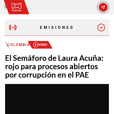
EMISIONES
EMISIÓN 12:30 PM
COLOMBIA
VIDEO
El Semáforo de Laura Acuña:
EMISIÓN 7:00 PM
rojo para procesos abiertos
por corrupción en el PAE