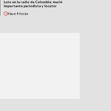
Luto en la radio de Colombia: murió
importante periodista y locutor
Hace
4 horas