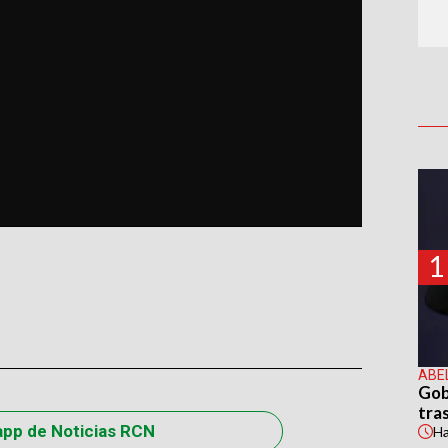
1
ABE
Gob
tras
app de Noticias RCN
H