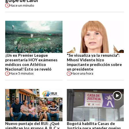
golpe de calor
Hace
un minuto
¡Un ex Premier League
"Se visualiza ya la renuncia":
presentaría HOY exámenes
Mhoni Vidente hizo
médicos con Atlético
impactante predicción sobre
Nacional! Esto se reveló
un presidente
Hace
5 minutos
Hace
una hora
Nuevo puntaje del RUI: ¿Qué
Bogotá habilita Casas de
significan los grupos A, B, C y
Justicia para atender quejas