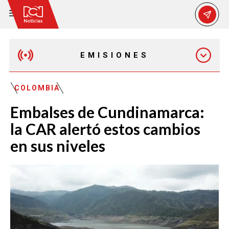
EMISIONES
MAÑANA EXPRESS
COLOMBIA
Embalses de Cundinamarca:
EMISIÓN 12:30 PM
la CAR alertó estos cambios
en sus niveles
EMISIÓN 7:00 PM
EMISIÓN 11:30 PM