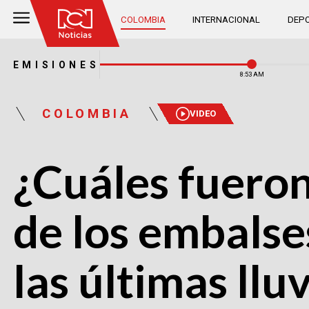
COLOMBIA
INTERNACIONAL
DEPO
EMISIONES
8:53 AM
COLOMBIA
VIDEO
¿Cuáles fueron
de los embals
las últimas llu