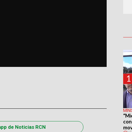
1
MIN
“Mi
con
app de Noticias RCN
mov