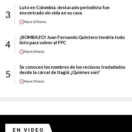
Luto en Colombia: destacado periodista fue
3
encontrado sin vida en su casa
Hace
12 horas
¡BOMBAZO! Juan Fernando Quintero tendría todo
4
listo para volver al FPC
Hace
6 horas
Se conocen los nombres de los reclusos trasladados
5
desde la cárcel de Itagüí ¿Quiénes son?
Hace
3 horas
EN VIDEO