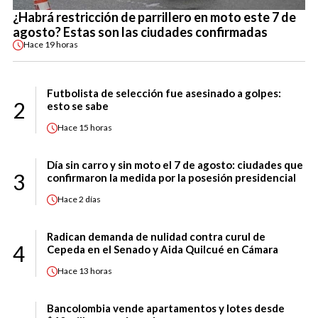
¿Habrá restricción de parrillero en moto este 7 de
agosto? Estas son las ciudades confirmadas
Hace
19 horas
Futbolista de selección fue asesinado a golpes:
2
esto se sabe
Hace
15 horas
Día sin carro y sin moto el 7 de agosto: ciudades que
3
confirmaron la medida por la posesión presidencial
Hace
2 días
Radican demanda de nulidad contra curul de
4
Cepeda en el Senado y Aida Quilcué en Cámara
Hace
13 horas
Bancolombia vende apartamentos y lotes desde