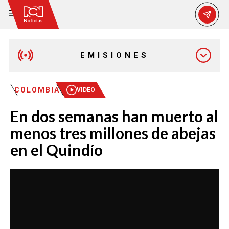
EMISIONES
MAÑANA EXPRESS
COLOMBIA
VIDEO
En dos semanas han muerto al
EMISIÓN 12:30 PM
menos tres millones de abejas
en el Quindío
EMISIÓN 7:00 PM
EMISIÓN 11:30 PM