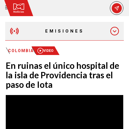
EMISIONES
MAÑANA EXPRESS
COLOMBIA
VIDEO
En ruinas el único hospital de
EMISIÓN 12:30 PM
la isla de Providencia tras el
paso de Iota
EMISIÓN 7:00 PM
EMISIÓN 11:30 PM