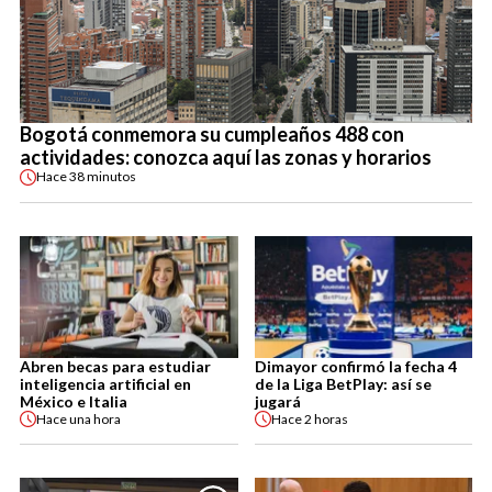
Bogotá conmemora su cumpleaños 488 con
actividades: conozca aquí las zonas y horarios
Hace
38 minutos
Abren becas para estudiar
Dimayor confirmó la fecha 4
inteligencia artificial en
de la Liga BetPlay: así se
México e Italia
jugará
Hace
una hora
Hace
2 horas