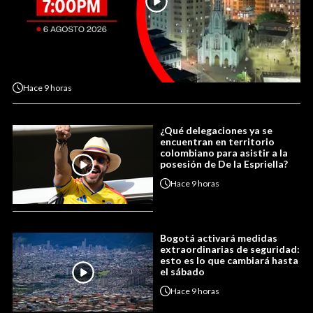
Hace
9 horas
¿Qué delegaciones ya se
encuentran en territorio
colombiano para asistir a la
posesión de De la Espriella?
Hace
9 horas
Bogotá activará medidas
extraordinarias de seguridad:
esto es lo que cambiará hasta
el sábado
Hace
9 horas