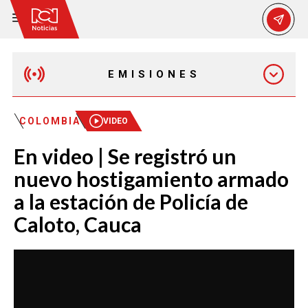
EMISIONES
MAÑANA EXPRESS
COLOMBIA
VIDEO
En video | Se registró un
EMISIÓN 12:30 PM
nuevo hostigamiento armado
a la estación de Policía de
EMISIÓN 7:00 PM
Caloto, Cauca
EMISIÓN 11:30 PM