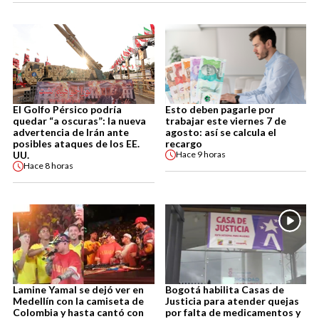
El Golfo Pérsico podría
Esto deben pagarle por
quedar “a oscuras”: la nueva
trabajar este viernes 7 de
advertencia de Irán ante
agosto: así se calcula el
posibles ataques de los EE.
recargo
UU.
Hace
9 horas
Hace
8 horas
Lamine Yamal se dejó ver en
Bogotá habilita Casas de
Medellín con la camiseta de
Justicia para atender quejas
Colombia y hasta cantó con
por falta de medicamentos y