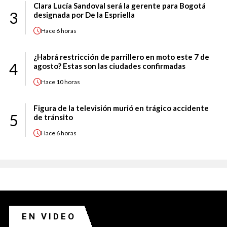
Clara Lucía Sandoval será la gerente para Bogotá
3
designada por De la Espriella
Hace
6 horas
¿Habrá restricción de parrillero en moto este 7 de
4
agosto? Estas son las ciudades confirmadas
Hace
10 horas
Figura de la televisión murió en trágico accidente
5
de tránsito
Hace
6 horas
EN VIDEO