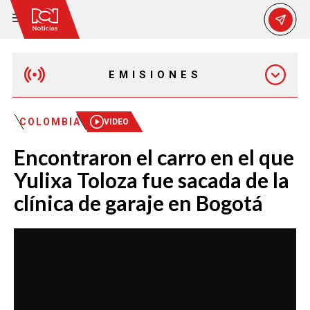
EMISIONES
MAÑANA EXPRESS
COLOMBIA
VIDEO
Encontraron el carro en el que
EMISIÓN 12:30 PM
Yulixa Toloza fue sacada de la
clínica de garaje en Bogotá
EMISIÓN 7:00 PM
EMISIÓN 11:30 PM