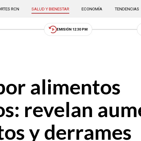
RTES RCN
SALUD Y BIENESTAR
ECONOMÍA
TENDENCIAS
EMISIÓN 12:30 PM
por alimentos
s: revelan aum
rtos y derrames