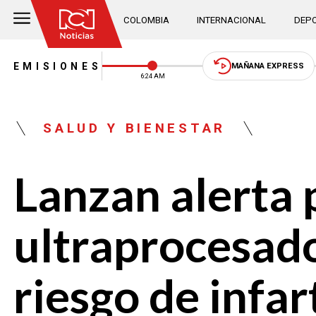
COLOMBIA
INTERNACIONAL
DEPO
EMISIONES
MAÑANA EXPRESS
6:24 AM
SALUD Y BIENESTAR
Lanzan alerta 
ultraprocesado
riesgo de infa