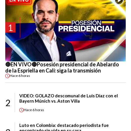
1
🔴EN VIVO🔴Posesión presidencial de Abelardo
de la Espriella en Cali: siga la transmisión
Hace
6 horas
VIDEO: GOLAZO descomunal de Luis Díaz con el
2
Bayern Múnich vs. Aston Villa
Hace
6 horas
Luto en Colombia: destacado periodista fue
encontrado sin vida en su casa