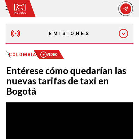
EMISIONES
MAÑANA EXPRESS
COLOMBIA
VIDEO
Entérese cómo quedarían las
EMISIÓN 12:30 PM
nuevas tarifas de taxi en
Bogotá
EMISIÓN 7:00 PM
EMISIÓN 11:30 PM