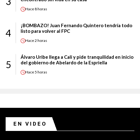
3
Hace
8 horas
¡BOMBAZO! Juan Fernando Quintero tendría todo
4
listo para volver al FPC
Hace
2 horas
Álvaro Uribe llega a Cali y pide tranquilidad en inicio
5
del gobierno de Abelardo de la Espriella
Hace
5 horas
EN VIDEO