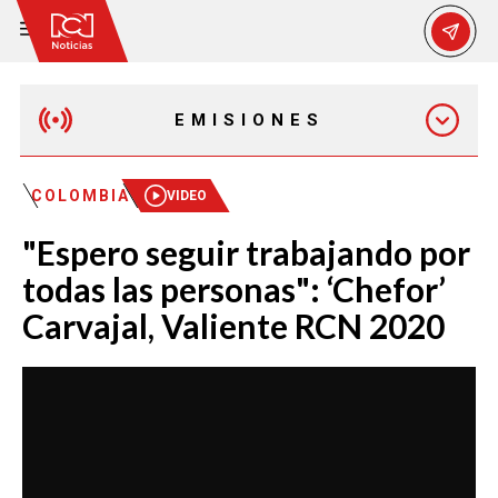
EMISIONES
MAÑANA EXPRESS
COLOMBIA
VIDEO
"Espero seguir trabajando por
EMISIÓN 12:30 PM
todas las personas": ‘Chefor’
Carvajal, Valiente RCN 2020
EMISIÓN 7:00 PM
EMISIÓN 11:30 PM