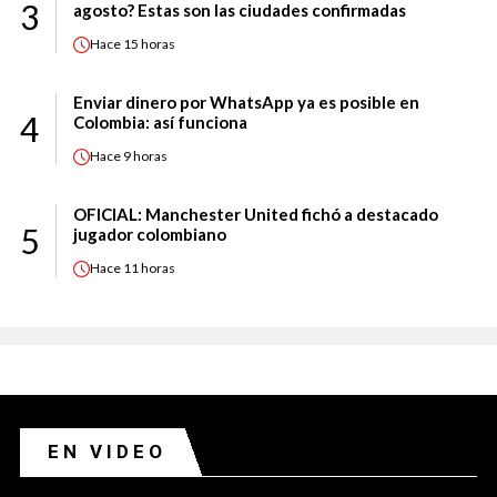
3
agosto? Estas son las ciudades confirmadas
Hace
15 horas
Enviar dinero por WhatsApp ya es posible en
4
Colombia: así funciona
Hace
9 horas
OFICIAL: Manchester United fichó a destacado
5
jugador colombiano
Hace
11 horas
EN VIDEO