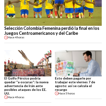
Selección Colombia Femenina perdió la final en los
Juegos Centroamericanos y del Caribe
Hace
4 horas
El Golfo Pérsico podría
Esto deben pagarle por
quedar “a oscuras”: la nueva
trabajar este viernes 7 de
advertencia de Irán ante
agosto: así se calcula el
posibles ataques de los EE.
recargo
UU.
Hace
5 horas
Hace
4 horas