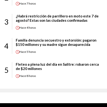
Hace
7 horas
¿Habrá restricción de parrillero en moto este 7 de
3
agosto? Estas son las ciudades confirmadas
Hace
4 horas
Familia denuncia secuestro y extorsión: pagaron
4
$150 millones y su madre sigue desaparecida
Hace
5 horas
Fleteo a plena luz del día en Salitre: robaron cerca
5
de $20 millones
Hace
8 horas