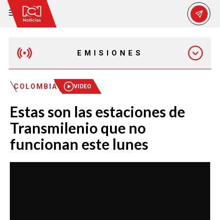
EMISIONES
MAÑANA EXPRESS
COLOMBIA
VIDEO
Estas son las estaciones de
EMISIÓN 12:30 PM
Transmilenio que no
funcionan este lunes
EMISIÓN 7:00 PM
EMISIÓN 11:30 PM