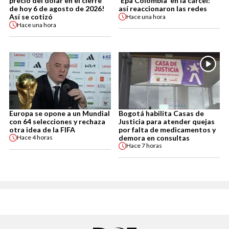
precio del dólar en el cierre
'Epa Colombia' en la cárcel:
de hoy 6 de agosto de 2026!
así reaccionaron las redes
Así se cotizó
Hace
una hora
Hace
una hora
Europa se opone a un Mundial
Bogotá habilita Casas de
con 64 selecciones y rechaza
Justicia para atender quejas
otra idea de la FIFA
por falta de medicamentos y
demora en consultas
Hace
4 horas
Hace
7 horas