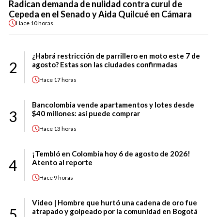
Radican demanda de nulidad contra curul de
Cepeda en el Senado y Aida Quilcué en Cámara
Hace
10 horas
¿Habrá restricción de parrillero en moto este 7 de
2
agosto? Estas son las ciudades confirmadas
Hace
17 horas
Bancolombia vende apartamentos y lotes desde
3
$40 millones: así puede comprar
Hace
13 horas
¡Tembló en Colombia hoy 6 de agosto de 2026!
4
Atento al reporte
Hace
9 horas
Video | Hombre que hurtó una cadena de oro fue
5
atrapado y golpeado por la comunidad en Bogotá