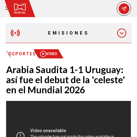
EMISIONES
MAÑANA EXPRESS
DEPORTES
VIDEO
Arabia Saudita 1-1 Uruguay:
EMISIÓN 12:30 PM
así fue el debut de la 'celeste'
en el Mundial 2026
EMISIÓN 7:00 PM
EMISIÓN 11:30 PM